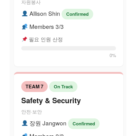
자원봉사
Allison Shin
Confirmed
Members 3/3
필요 인원 산정
0%
TEAM 7
On Track
Safety & Security
안전·보안
장원 Jangwon
Confirmed
Members 2/2