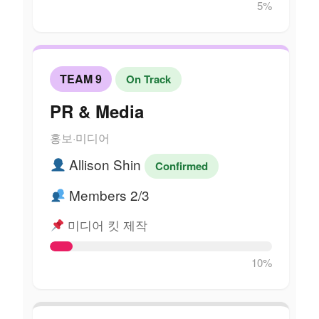
5%
TEAM 9
On Track
PR & Media
홍보·미디어
Allison Shin
Confirmed
Members 2/3
미디어 킷 제작
10%