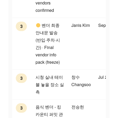
vendors
confirmed
벤더 최종
Janis Kim
Sep 11
3
안내문 발송
(반입·주차·시
간) · Final
vendor info
pack (freeze)
시청 실내 테이
창수
Jul 23
3
블 놓을 장소 실
Changsoo
측
음식 벤더 - 킹
전승헌
3
카운티 퍼밋 관