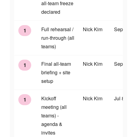
all-team freeze
declared
Full rehearsal /
Nick Kim
Sep 19
1
run-through (all
teams)
Final all-team
Nick Kim
Sep 25
1
briefing + site
setup
Kickoff
Nick Kim
Jul 8
1
meeting (all
teams) -
agenda &
invites