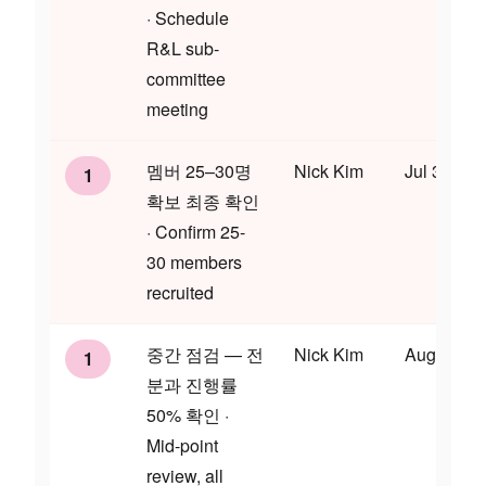
· Schedule
R&L sub-
committee
meeting
멤버 25–30명
Nick Kim
Jul 31
1
확보 최종 확인
· Confirm 25-
30 members
recruited
중간 점검 — 전
Nick Kim
Aug 14
1
분과 진행률
50% 확인 ·
Mid-point
review, all