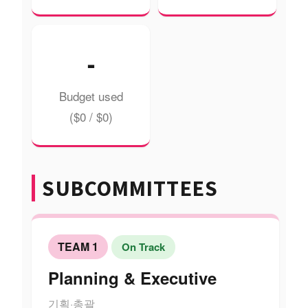
-
Budget used
($0 / $0)
SUBCOMMITTEES
TEAM 1
On Track
Planning & Executive
기획·총괄