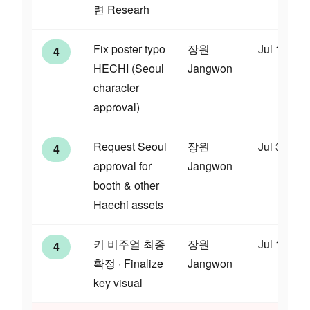
련 Researh
Fix poster typo
장원
Jul 10
4
HECHI (Seoul
Jangwon
character
approval)
Request Seoul
장원
Jul 31
4
approval for
Jangwon
booth & other
Haechi assets
키 비주얼 최종
장원
Jul 17
4
확정 · Finalize
Jangwon
key visual