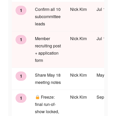
Confirm all 10
Nick Kim
Jul 15
1
subcommittee
leads
Member
Nick Kim
Jul 10
1
recruiting post
+ application
form
Share May 18
Nick Kim
May 22
1
meeting notes
Freeze:
Nick Kim
Sep 12
1
final run-of-
show locked,