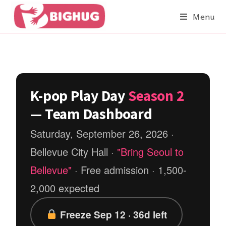
Menu
K-pop Play Day
Season 2
— Team Dashboard
Saturday, September 26, 2026 ·
Bellevue City Hall ·
"Bring Seoul to
Bellevue"
· Free admission · 1,500-
2,000 expected
Freeze Sep 12 · 36d left