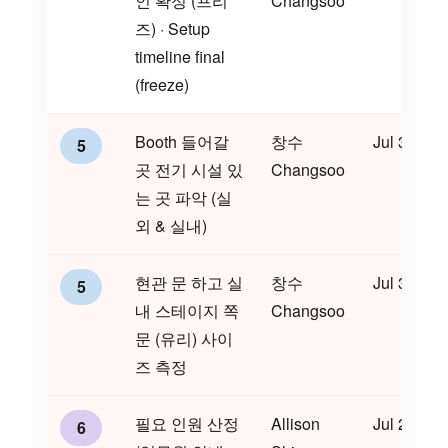
인 확정 (프리
Changsoo
즈) · Setup
timeline final
(freeze)
Booth 들어갈
창수
Jul 30
5
곳 전기 시설 있
Changsoo
는 곳 파악 (실
외 & 실내)
현관 문 하고 실
창수
Jul 30
5
내 스테이지 쪽
Changsoo
문 (유리) 사이
즈 측정
필요 인원 산정
Allison
Jul 24
6