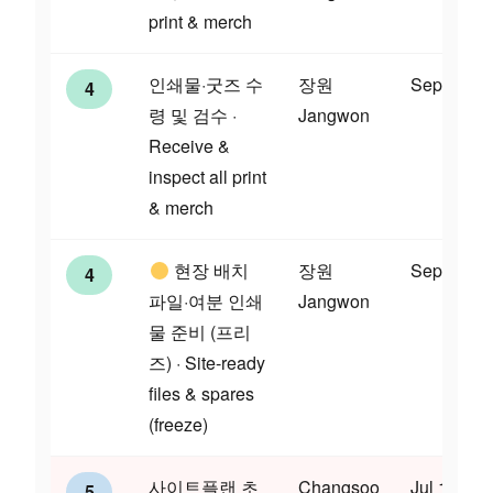
print & merch
인쇄물·굿즈 수
장원
Sep 5
4
령 및 검수 ·
Jangwon
Receive &
inspect all print
& merch
현장 배치
장원
Sep 11
4
파일·여분 인쇄
Jangwon
물 준비 (프리
즈) · Site-ready
files & spares
(freeze)
사이트플랜 초
Changsoo
Jul 17
5