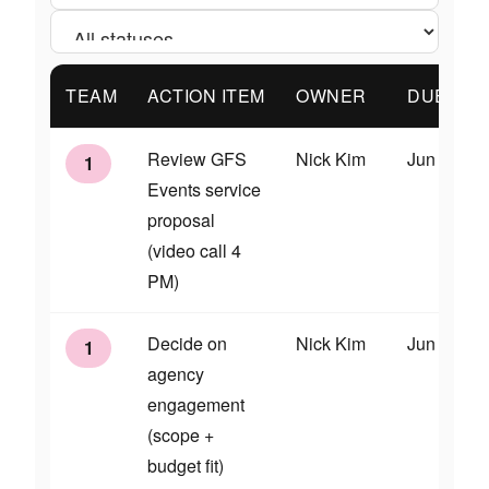
TEAM
ACTION ITEM
OWNER
DUE
Review GFS
Nick Kim
Jun 17
1
Events service
proposal
(video call 4
PM)
Decide on
Nick Kim
Jun 24
1
agency
engagement
(scope +
budget fit)