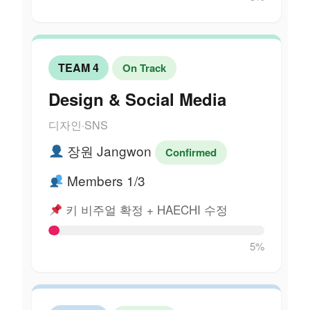
TEAM 4
On Track
Design & Social Media
디자인·SNS
장원 Jangwon
Confirmed
Members 1/3
키 비주얼 확정 + HAECHI 수정
5%