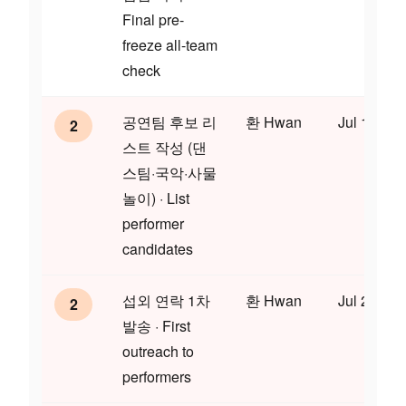
Final pre-
freeze all-team
check
공연팀 후보 리
환 Hwan
Jul 17
2
스트 작성 (댄
스팀·국악·사물
놀이) · List
performer
candidates
섭외 연락 1차
환 Hwan
Jul 24
2
발송 · First
outreach to
performers