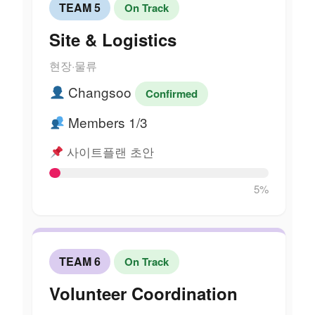
TEAM 5
On Track
Site & Logistics
현장·물류
Changsoo
Confirmed
Members 1/3
사이트플랜 초안
5%
TEAM 6
On Track
Volunteer Coordination